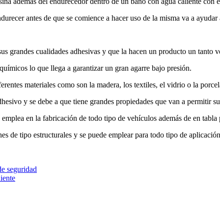
esina además del endurecedor dentro de un baño con agua caliente con el
endurecer antes de que se comience a hacer uso de la misma va a ayudar 
us grandes cualidades adhesivas y que la hacen un producto un tanto ve
químicos lo que llega a garantizar un gran agarre bajo presión.
rentes materiales como son la madera, los textiles, el vidrio o la porce
esivo y se debe a que tiene grandes propiedades que van a permitir su 
 emplea en la fabricación de todo tipo de vehículos además de en tabla p
es de tipo estructurales y se puede emplear para todo tipo de aplicación
de seguridad
iente