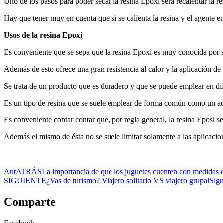
Uno de los pasos para poder secar la resina Epoxi será recalentar la r
Hay que tener muy en cuenta que si se calienta la resina y el agente 
Usos de la resina Epoxi
Es conveniente que se sepa que la resina Epoxi es muy conocida por s
Además de esto ofrece una gran resistencia al calor y la aplicación de 
Se trata de un producto que es duradero y que se puede emplear en dife
Es un tipo de resina que se suele emplear de forma común como un adh
Es conveniente contar contar que, por regla general, la resina Eposi se
Además el mismo de ésta no se suele limitar solamente a las aplicacion
Ant
ATRÁS
La importancia de que los juguetes cuenten con medidas 
SIGUIENTE
¿Vas de turismo? Viajero solitario VS viajero grupal
Sigu
Comparte
Facebook