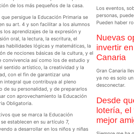
ción de los más pequeños de la casa.
Los eventos, s
personas, pueden
s que persigue la Educación Primaria se
Pueden haber ro
en su art. 4 y son facilitar a los alumnos
s los aprendizajes de la expresión y
Nuevas op
ón oral, la lectura, la escritura, el
las habilidades lógicas y matemáticas, la
invertir e
ón de nociones básicas de la cultura, y el
Canaria
e convivencia así como los de estudio y
el sentido artístico, la creatividad y la
Gran Canaria ll
ad, con el fin de garantizar una
ya no es solo un
n integral que contribuya al pleno
desconectar.
lo de su personalidad, y de prepararlos
sar con aprovechamiento la Educación
Desde que
ia Obligatoria.
lotería, e
tivos que se marca la Educación
mejor am
 se establecen en su artículo 7,
yendo a desarrollar en los niños y niñas
Siempre me ha gu