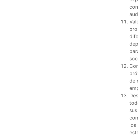
con
aud
Val
pro
dife
dep
par
soci
Con
pró
de 
emp
Des
tod
sus
com
los
est