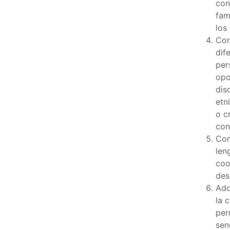
con
fam
los
Con
dif
per
opo
dis
etn
o c
con
Con
len
coo
des
Adq
la 
per
sen