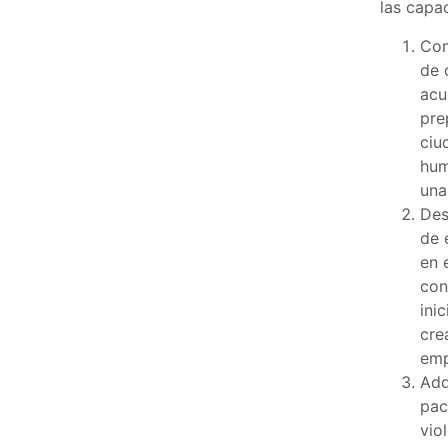
las capa
Con
de 
acu
pre
ciu
hum
una
Des
de 
en 
con
ini
cre
emp
Adq
pac
vio