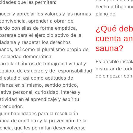
cidades que les permitan:
hecho a título i
ocer y apreciar los valores y las normas
plano de
convivencia, aprender a obrar de
¿Qué deb
erdo con ellas de forma empática,
pararse para el ejercicio activo de la
cuenta an
dadanía y respetar los derechos
sauna?
anos, así como el pluralismo propio de
 sociedad democrática.
Es posible insta
arrollar hábitos de trabajo individual y
disfrutar de tod
equipo, de esfuerzo y de responsabilidad
de empezar con l
el estudio, así como actitudes de
fianza en sí mismo, sentido crítico,
ciativa personal, curiosidad, interés y
atividad en el aprendizaje y espíritu
rendedor.
uirir habilidades para la resolución
ífica de conflicto y la prevención de la
lencia, que les permitan desenvolverse