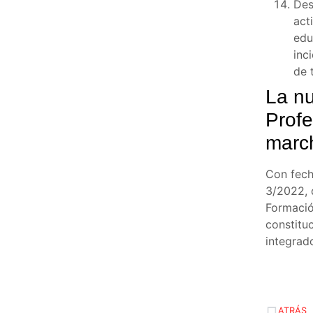
Des
act
edu
inc
de 
La n
Profe
marc
Con fech
3/2022, 
Formación
constitu
integrad
ATRÁS