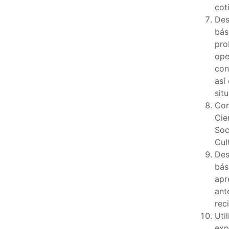
cot
Des
bás
pro
ope
con
así
sit
Con
Cie
Soc
Cul
Des
bás
apr
ant
rec
Uti
exp