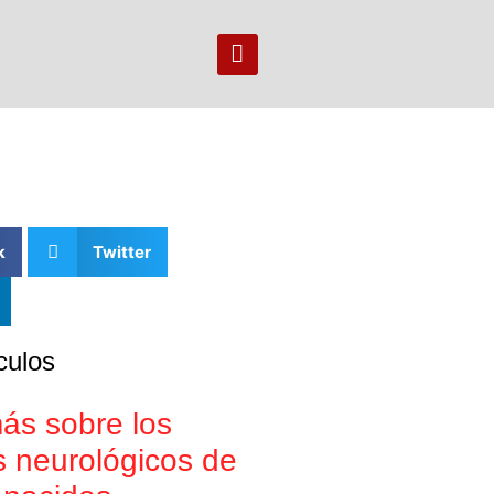
k
Twitter
culos
ás sobre los
 neurológicos de