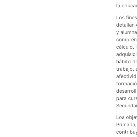
la educa
Los fine
detallan 
y alumna
comprensi
cálculo, 
adquisici
hábito d
trabajo, 
afectivid
formació
desarrol
para cur
Secundar
Los obje
Primaria,
contribu