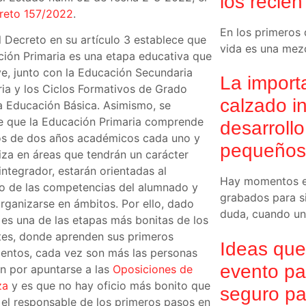
los recié
reto 157/2022
.
En los primeros 
l Decreto en su artículo 3 establece que
vida es una mez
ción Primaria es una etapa educativa que
ye, junto con la Educación Secundaria
La import
ria y los Ciclos Formativos de Grado
calzado in
la Educación Básica. Asimismo, se
e que la Educación Primaria comprende
desarroll
los de dos años académicos cada uno y
pequeños
iza en áreas que tendrán un carácter
integrador, estarán orientadas al
Hay momentos en
lo de las competencias del alumnado y
grabados para si
rganizarse en ámbitos. Por ello, dado
duda, cuando un
 es una de las etapas más bonitas de los
tes, donde aprenden sus primeros
Ideas que
entos, cada vez son más las personas
evento pa
n por apuntarse a las
Oposiciones de
za
y es que no hay oficio más bonito que
seguro pa
r el responsable de los primeros pasos en