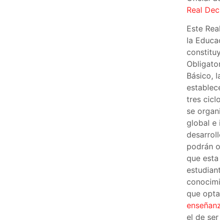
Real Dec
Este Rea
la Educa
constitu
Obligato
Básico, 
establec
tres cic
se organ
global e 
desarrol
podrán o
que esta
estudian
conocimi
que opta
enseñan
el de se